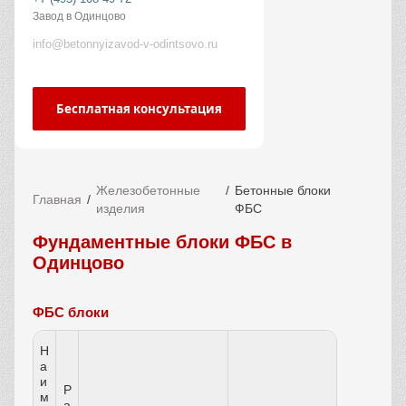
Завод в Одинцово
info@betonnyizavod-v-odintsovo.ru
Бесплатная консультация
Железобетонные
Бетонные блоки
Главная
изделия
ФБС
Фундаментные блоки ФБС в
Одинцово
ФБС блоки
Н
а
и
Р
м
а