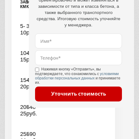
ориентировочно и может изменяться в
ЗАВОДА,
1
зависимости от типа и класса бетона, а
КМ
КУБ
также выбранного транспортного
средства. Итоговую стоимость уточняйте
у менеджера.
5-
390
10
руб.
10-
440
15
руб.
Нажимая кнопку «Отправить», вы
подтверждаете, что ознакомились с
условиями
обработки персональных данных
и принимаете
15-
490
их.
20
руб.
Уточнить стоимость
20-
540
25
руб.
25-
590