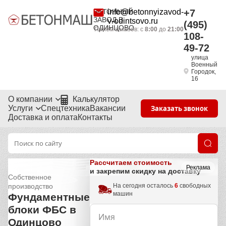
БЕТОННЫЙ
info@betonnyizavod-
+7
ЗАВОД В
v-odintsovo.ru
(495)
ОДИНЦОВО
Приём заказов: с
8:00
до
21:00
108-
49-72
улица
Военный
Городок,
16
О компании
Калькулятор
Услуги
Спецтехника
Вакансии
Заказать звонок
Доставка и оплата
Контакты
Рассчитаем стоимость
Реклама
и закрепим скидку на доставку
Собственное
На сегодня осталось
6
свободных
производство
машин
Фундаментные
блоки ФБС в
Одинцово