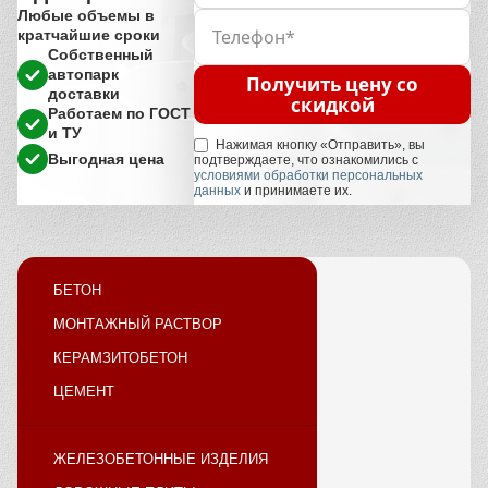
Любые объемы в
кратчайшие сроки
Собственный
автопарк
Получить цену со
доставки
скидкой
Работаем по ГОСТ
и ТУ
Нажимая кнопку «Отправить», вы
Выгодная цена
подтверждаете, что ознакомились с
условиями обработки персональных
данных
и принимаете их.
БЕТОН
МОНТАЖНЫЙ РАСТВОР
КЕРАМЗИТОБЕТОН
ЦЕМЕНТ
ЖЕЛЕЗОБЕТОННЫЕ ИЗДЕЛИЯ