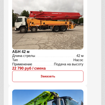
АБН 42 м
Длина стрелы
42 м
Тип
Насос
Применение
Подача на высоту
22 790 руб / смена
Заказать