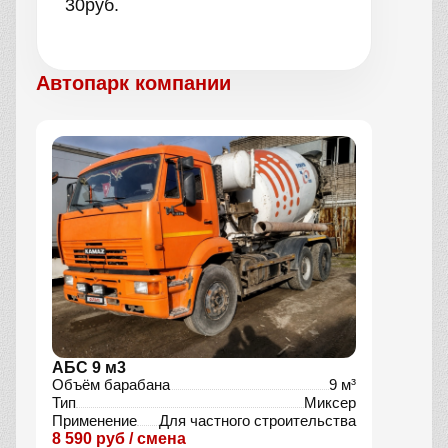
30
руб.
Автопарк компании
АБС 9 м3
Объём барабана
9 м³
Тип
Миксер
Применение
Для частного строительства
8 590 руб / смена