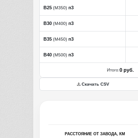
В25
п3
(М350)
В30
п3
(М400)
В35
п3
(М450)
В40
п3
(М500)
Итого:
0 руб.
Скачать CSV
РАССТОЯНИЕ ОТ ЗАВОДА, КМ