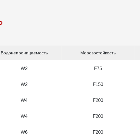
о
Водонепроницаемость
Морозостойкость
W2
F75
W2
F150
W4
F200
W4
F200
W6
F200