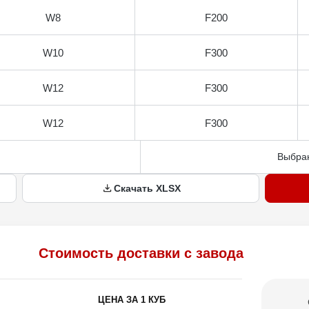
W8
F200
W10
F300
W12
F300
W12
F300
Выбран
Скачать XLSX
Стоимость доставки с завода
ЦЕНА ЗА 1 КУБ