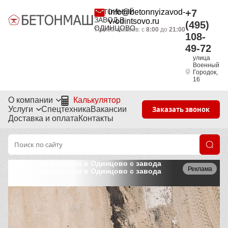
БЕТОННЫЙ
info@betonnyizavod-
+7
ЗАВОД В
v-odintsovo.ru
(495)
ОДИНЦОВО
Приём заказов: с
8:00
до
21:00
108-
49-72
улица
Военный
Городок,
16
О компании
Калькулятор
Услуги
Спецтехника
Вакансии
Заказать звонок
Доставка и оплата
Контакты
Калькулятор бетона в Одинцово с завода
Реклама
Калькулятор бетона в Одинцово с завода