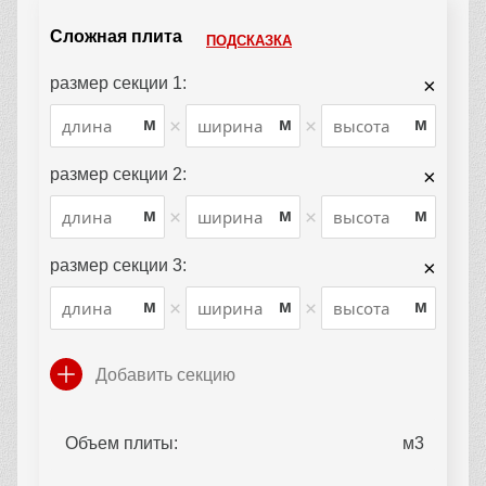
Сложная плита
ПОДСКАЗКА
размер секции 1:
×
×
×
м
м
м
размер секции 2:
×
×
×
м
м
м
размер секции 3:
×
×
×
м
м
м
Добавить секцию
Объем плиты: