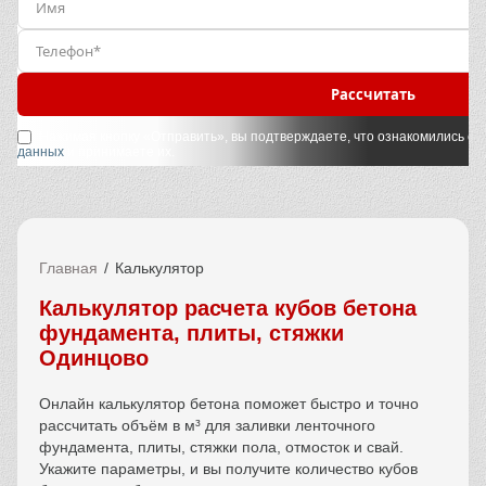
Рассчитать
Нажимая кнопку «Отправить», вы подтверждаете, что ознакомились с
у
данных
и принимаете их.
Главная
Калькулятор
Калькулятор расчета кубов бетона
фундамента, плиты, стяжки
Одинцово
Онлайн калькулятор бетона поможет быстро и точно
рассчитать объём в м³ для заливки ленточного
фундамента, плиты, стяжки пола, отмосток и свай.
Укажите параметры, и вы получите количество кубов