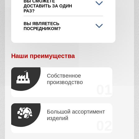
Как сделать заказ
Вы можете сделать заказ несколькими
способами:
Позвонить по телефону
+7 (495) 108-49-72
Написать нам на почту
info@betonnyizavod-v-odintsovo.ru