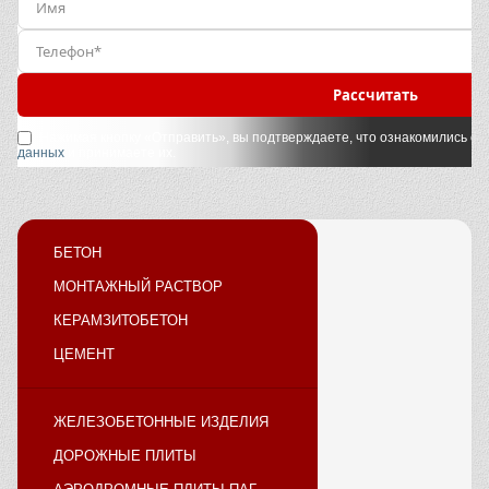
Рассчитать
Нажимая кнопку «Отправить», вы подтверждаете, что ознакомились с
у
данных
и принимаете их.
БЕТОН
МОНТАЖНЫЙ РАСТВОР
КЕРАМЗИТОБЕТОН
ЦЕМЕНТ
ЖЕЛЕЗОБЕТОННЫЕ ИЗДЕЛИЯ
ДОРОЖНЫЕ ПЛИТЫ