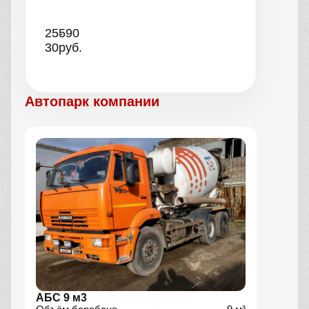
25-
590
30
руб.
Автопарк компании
АБС 9 м3