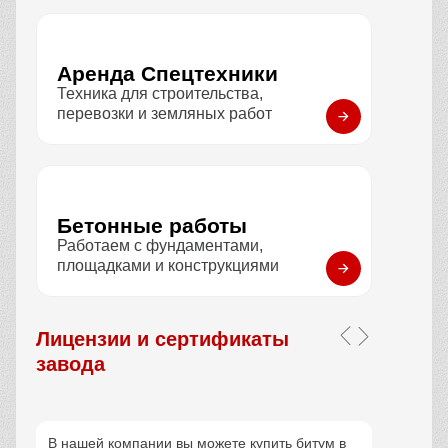
Длина стрелы
32 м
Тип
Насос
Применение
Для высотных работ
13 890 руб / смена
Заказать
Услуги компании
Все услуги
Полный перечень услуг