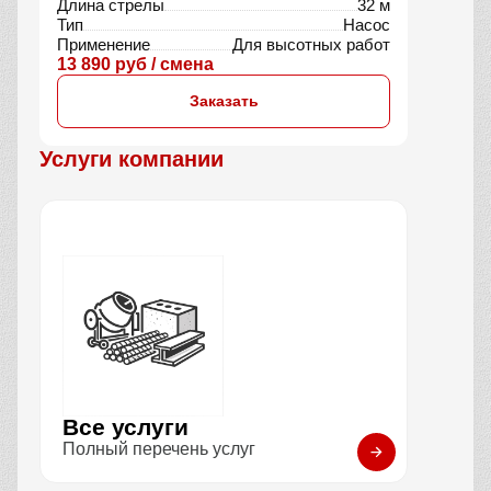
АБС 3.5 м3 (самоходный)
Объём барабана
3,5 м3
Применение
Труднодоступные места
12 309 руб / смена
Заказать
АБН 32 м