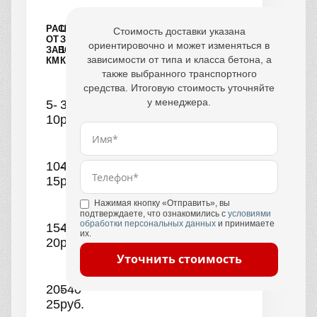
РАССТОЯНИЕ
ЦЕНА
Стоимость доставки указана
ОТ
ЗА
ориентировочно и может изменяться в
ЗАВОДА,
1
зависимости от типа и класса бетона, а
КМ
КУБ
также выбранного транспортного
средства. Итоговую стоимость уточняйте
у менеджера.
5-
390
10
руб.
10-
440
15
руб.
Нажимая кнопку «Отправить», вы
подтверждаете, что ознакомились с
условиями
обработки персональных данных
и принимаете
15-
490
их.
20
руб.
Уточнить стоимость
20-
540
25
руб.