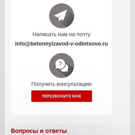
В нашей компании вы можете купить битум в
Одинцово по низким ценам. Мы предлагаем
товар оптом и в розницу по цене от
производителя. Наша производственная
компания имеет грамотных специалистов,
которые помогут с выбором такого
необходимого материала, как битум.
Преимущества обращения в компанию