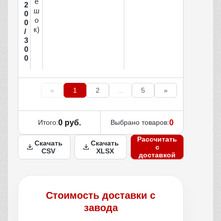
е
2
ш
0
о
0
к)
/
3
0
0
«
1
2
...
5
»
Итого:
0 руб.
Выбрано товаров:
0
Рассчитать
Скачать
Скачать
с
CSV
XLSX
доставкой
Стоимость доставки с
завода