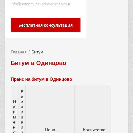
info@betonnyizavod-v-odintsovo.ru
Бесплатная консультация
Главная
Битум
Битум в Одинцово
Прайс на битум в Одинцово
Е
д
Н
и
а
н
и
и
м
ц
е
а
н
и
Цена
Количество
о
з