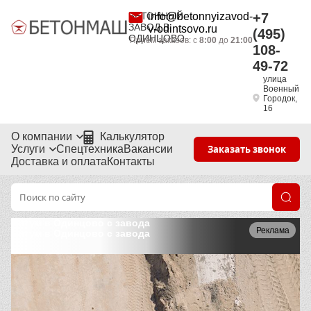
БЕТОННЫЙ
info@betonnyizavod-
+7
ЗАВОД В
v-odintsovo.ru
(495)
ОДИНЦОВО
Приём заказов: с
8:00
до
21:00
108-
49-72
улица
Военный
Городок,
16
О компании
Калькулятор
Услуги
Спецтехника
Вакансии
Заказать звонок
Доставка и оплата
Контакты
Битум в Одинцово с завода
Реклама
Битум в Одинцово с завода