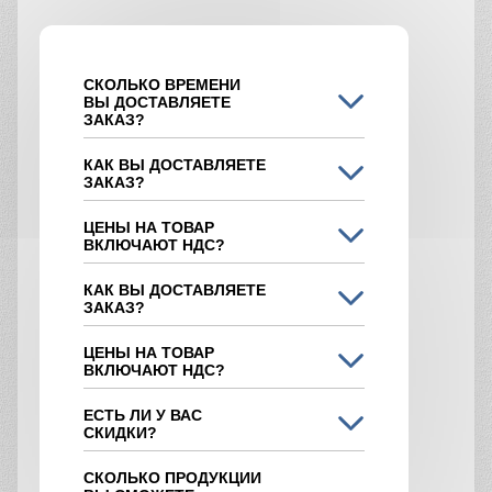
Например:
Так как битум расположен на ближайшем
заводе, то получается небольшая цена на
доставку, а значит и невысокая
себестоимость;
Завод имеет собственную лабораторию,
где всегда контролируется качество;
Сертификаты качества на товар есть у
водителя;
Доставка осуществляется в день заказа;
Компания работает с ЭДО;
ТТН и счет фактуры отправляются с
водителем;
Если необходимо лично посмотреть на
битум, то можно посетить наш завод;
Клиенту предоставляется личный
менеджер, и в офисе заключается
договор на любой объем поставки.
Ждем вас в нашей компании.