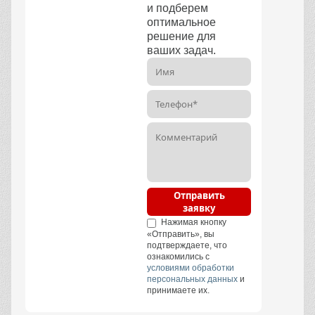
Собственное
производство
Большой ассортимент
изделий
Быстрая доставка в
срок
Гост на продукцию