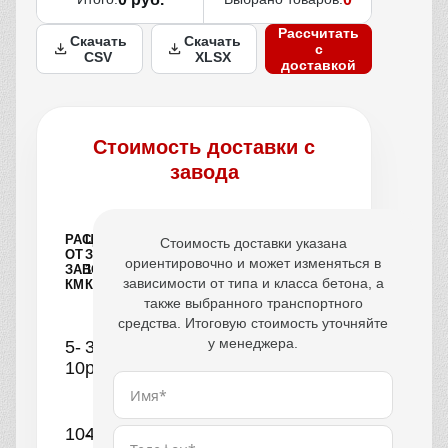
Рассчитать
Скачать
Скачать
с
CSV
XLSX
доставкой
Стоимость доставки с
завода
РАССТОЯНИЕ
ЦЕНА
Стоимость доставки указана
ОТ
ЗА
ориентировочно и может изменяться в
ЗАВОДА,
1
зависимости от типа и класса бетона, а
КМ
КУБ
также выбранного транспортного
средства. Итоговую стоимость уточняйте
у менеджера.
5-
390
10
руб.
10-
440