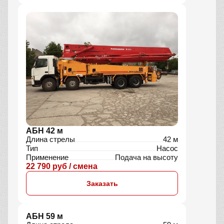
АБС 9 м3
Объём
9 м³
Тип шасси
4×2
Применение
Для крупных объектов
9 900 руб / смена
Заказать