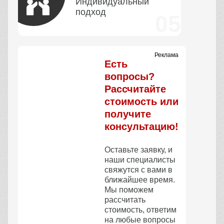
ЦЕНЫ НА ТОВАР
ВКЛЮЧАЮТ НДС?
КАК ВЫ ДОСТАВЛЯЕТЕ
ЗАКАЗ?
ЦЕНЫ НА ТОВАР
ВКЛЮЧАЮТ НДС?
ЕСТЬ ЛИ У ВАС
СКИДКИ?
СКОЛЬКО ПРОДУКЦИИ
ВЫ СМОЖЕТЕ
ДОСТАВИТЬ ЗА ОДИН
РАЗ?
ВЫ ЯВЛЯЕТЕСЬ
ПОСРЕДНИКОМ?
Наши преимущества