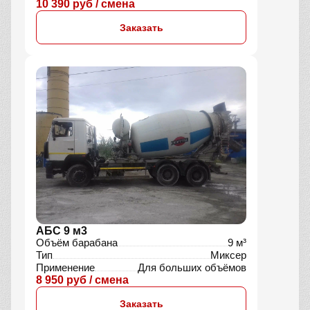
Длина стрела
59 м
Тип
Насос
Применение
Для высотных работ
14 200 руб / смена
Заказать
Комбинированная машина 7 м3
Объём барабана
7 м³
Тип
Миксер, Насос
Применение
Подача на высоту