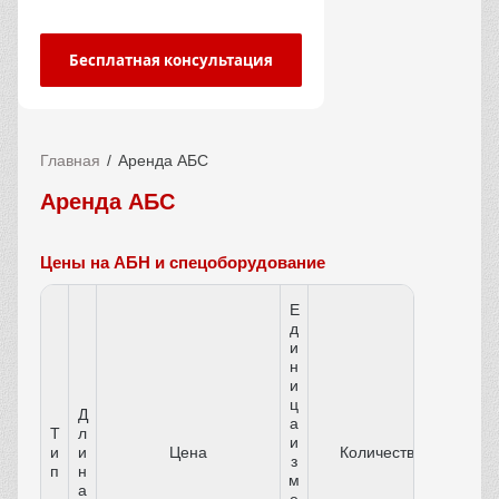
Бесплатная консультация
Главная
Аренда АБС
Аренда АБС
Цены на АБН и спецоборудование
Е
д
и
н
и
ц
Д
а
Т
л
и
и
и
Цена
Количество
з
п
н
м
а