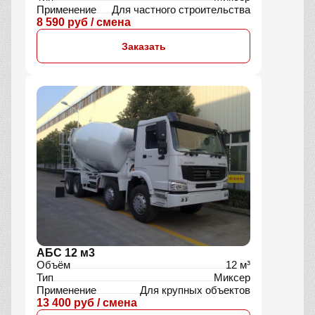
АБС 9 м3
Объём барабана
9 м³
Тип
Миксер
Применение
Для частного строительства
8 590 руб / смена
Заказать