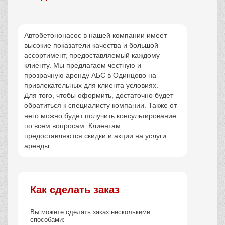
Длина стрелы
32 м
Тип
Насос
Применение
Для высотных работ
13 890 руб / смена
Заказать
Услуги компании
Все услуги
Полный перечень услуг