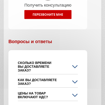
Лицензии и сертификаты
завода
Автобетононасос в нашей компании имеет
высокие показатели качества и большой
ассортимент, предоставляемый каждому
клиенту. Мы предлагаем честную и
прозрачную аренду АБС в Одинцово на
привлекательных для клиента условиях.
Для того, чтобы оформить, достаточно будет
обратиться к специалисту компании. Также от
него можно будет получить консультирование
по всем вопросам. Клиентам
предоставляются скидки и акции на услуги
аренды.