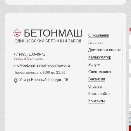
Индивидуальный
подход
Реклама
Есть
вопросы?
Рассчитайте
стоимость или
получите
консультацию!
Оставьте заявку, и
наши специалисты
свяжутся с вами в
ближайшее время.