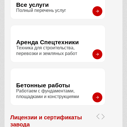
АБС 3.5 м3 (самоходный)
Объём барабана
3,5 м3
Применение
Труднодоступные места
12 309 руб / смена
Заказать
АБН 32 м