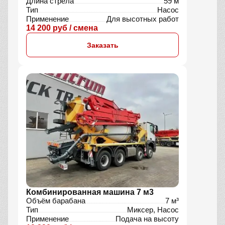
АБН 42 м
Длина стрелы
42 м
Тип
Насос
Применение
Подача на высоту
22 790 руб / смена
Заказать
АБН 59 м